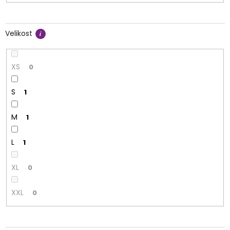
Velikost
XS
0
S
1
M
1
L
1
XL
0
XXL
0