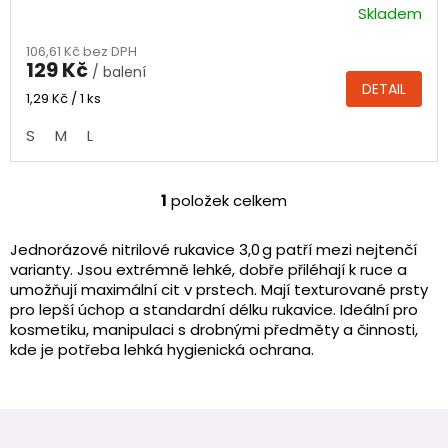
Skladem
Průměrné
hodnocení
106,61 Kč bez DPH
produktu
129 Kč
/ balení
je
DETAIL
4,5
Měrná
1,29 Kč / 1 ks
cena:
z
S
M
L
5
hvězdiček.
1
položek celkem
O
v
l
Jednorázové nitrilové rukavice 3,0 g patří mezi nejtenčí
á
varianty. Jsou extrémně lehké, dobře přiléhají k ruce a
d
umožňují maximální cit v prstech. Mají texturované prsty
a
pro lepší úchop a standardní délku rukavice. Ideální pro
c
kosmetiku, manipulaci s drobnými předměty a činnosti,
í
kde je potřeba lehká hygienická ochrana.
p
r
v
Z
k
y
á