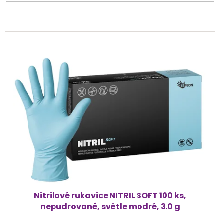
V
ý
p
i
s
p
r
o
d
u
k
t
ů
Nitrilové rukavice NITRIL SOFT 100 ks,
nepudrované, světle modré, 3.0 g