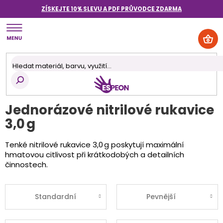
Přejít
ZÍSKEJTE 10% SLEVU A PDF PRŮVODCE
ZDARMA
na
obsah
NÁK
KOŠ
Jednorázové nitrilové rukavice
3,0 g
Tenké nitrilové rukavice 3,0 g poskytují maximální
hmatovou citlivost při krátkodobých a detailních
činnostech.
Standardní
Pevnější