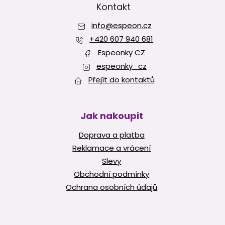
v
p
Kontakt
ý
a
p
info
@
espeon.cz
t
i
í
+420 607 940 681
s
u
Espeonky CZ
espeonky_cz
Přejít do kontaktů
Jak nakoupit
Doprava a platba
Reklamace a vrácení
Slevy
Obchodní podmínky
Ochrana osobních údajů