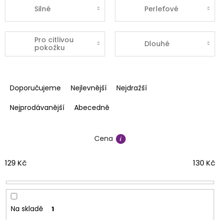
Silné
Perleťové
Pro citlivou
Dlouhé
pokožku
Ř
a
Doporučujeme
Nejlevnější
Nejdražší
z
e
Nejprodávanější
Abecedně
n
í
Cena
p
r
o
129
Kč
130
Kč
d
u
k
t
Na skladě
1
ů