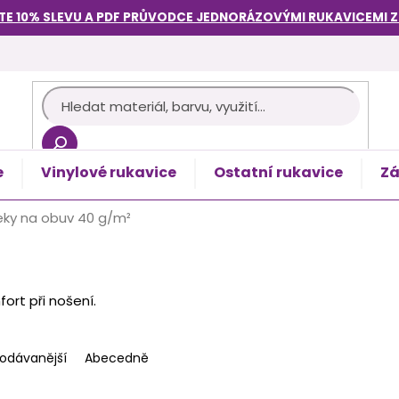
TE 10% SLEVU A PDF PRŮVODCE
JEDNORÁZOVÝMI RUKAVICEMI
e
Vinylové rukavice
Ostatní rukavice
Zá
košík
eky na obuv 40 g/m²
ort při nošení.
rodávanější
Abecedně