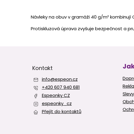
Návleky na obuv v gramáži 40 g/m² kombinují CPE 
Protiskluzová úprava zvyšuje bezpečnost a pr
Z
á
p
Jak
Kontakt
a
t
Dopr
info
@
espeon.cz
í
Rekl
+420 607 940 681
Slevy
Espeonky CZ
Obch
espeonky_cz
Ochr
Přejít do kontaktů