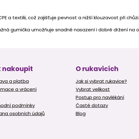
O
v
a textilii, což zajišťuje pevnost a nižší klouzavost při chůzi
l
á
užná gumička umožňuje snadné nasazení i dobré držení na o
d
a
c
í
p
r
v
 nakoupit
O rukavicích
k
y
ava a platba
Jak si vybrat rukavice?
v
amace a vrácení
Vybrat velikost
ý
p
Postup pro navlékání
i
odní podmínky
Časté dotazy
s
ana osobních údajů
Blog
u