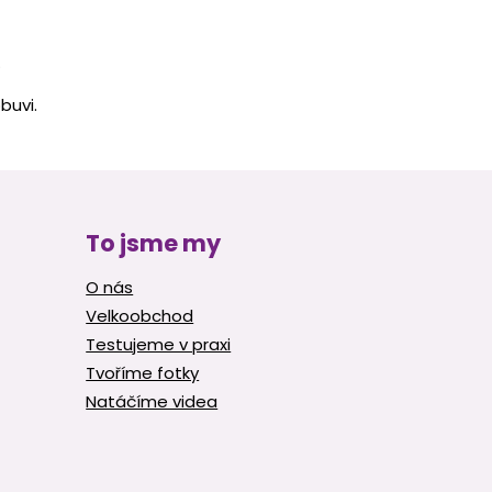
.
buvi.
To jsme my
O nás
Velkoobchod
Testujeme v praxi
Tvoříme fotky
Natáčíme videa