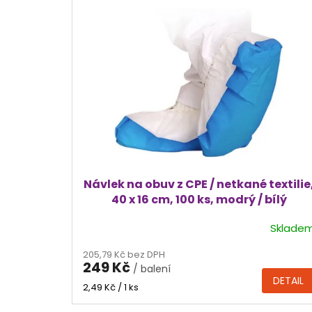
p
i
s
p
r
o
d
u
k
t
ů
Návlek na obuv z CPE / netkané textilie
40 x 16 cm, 100 ks, modrý / bílý
Sklade
205,79 Kč bez DPH
249 Kč
/ balení
DETAIL
Měrná
2,49 Kč / 1 ks
cena: