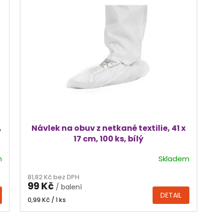
,
Návlek na obuv z netkané textilie, 41 x
17 cm, 100 ks, bílý
m
Skladem
81,82 Kč bez DPH
99 Kč
/ balení
DETAIL
Měrná
0,99 Kč / 1 ks
cena: