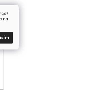
vice?
c na
asím