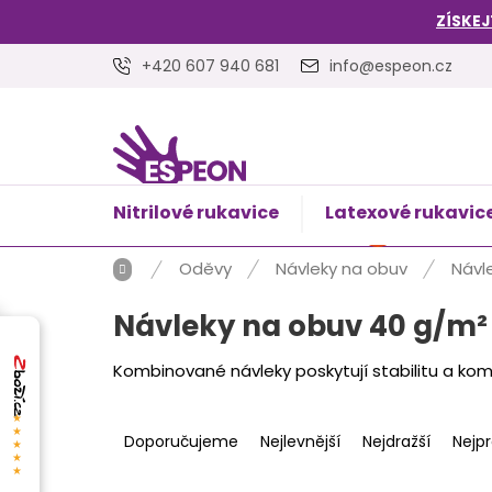
Přejít
ZÍSKEJ
na
obsah
+420 607 940 681
info@espeon.cz
Nitrilové rukavice
Latexové rukavic
NÁKUPNÍ
Prázdný 
KOŠÍK
Domů
Oděvy
Návleky na obuv
Návl
Návleky na obuv 40 g/m²
Kombinované návleky poskytují stabilitu a komf
Ř
★★★★★
a
Doporučujeme
Nejlevnější
Nejdražší
Nejp
z
e