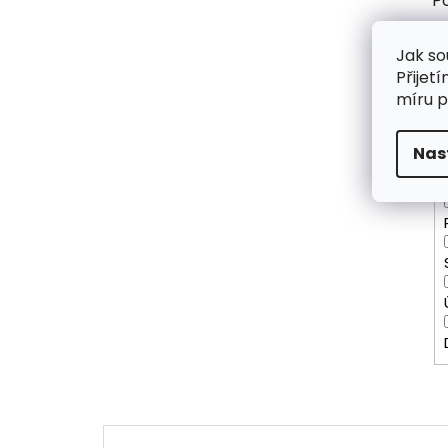
P
Jak so
Přijet
míru p
Nas
P
V
ý