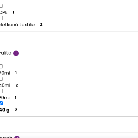
CPE
1
Netkaná textilie
2
alita
70mi
1
40mi
2
20mi
1
40 g
2