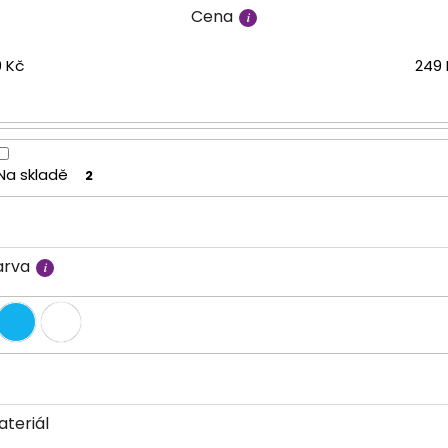
Cena
9
Kč
249
Na skladě
2
arva
ateriál