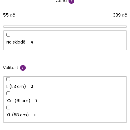
Cena
p
r
o
55
Kč
389
Kč
d
u
k
t
Na skladě
4
ů
Velikost
L (53 cm)
2
XXL (61 cm)
1
XL (58 cm)
1