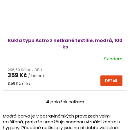
Kukla typu Astro z netkané textilie, modrá, 100
ks
Skladem
Průměrné
hodnocení
296,69 Kč bez DPH
produktu
359 Kč
/ balení
je
DETAIL
5,0
Měrná
3,59 Kč / 1 ks
cena:
z
5
hvězdiček.
4
položek celkem
O
v
l
Modrá barva je v potravinářských provozech velmi
á
rozšířená, protože umožňuje snadnou vizuální kontrolu
d
hygieny. Případné nečistoty jsou na ní dobře viditelné,