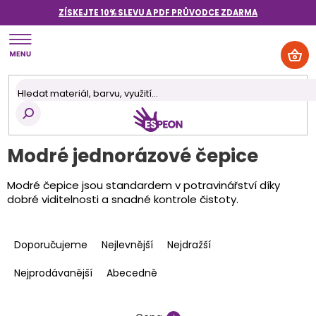
Přejít
ZÍSKEJTE 10% SLEVU A PDF PRŮVODCE
ZDARMA
na
obsah
NÁK
KOŠ
Modré jednorázové čepice
Modré čepice jsou standardem v potravinářství díky
dobré viditelnosti a snadné kontrole čistoty.
Ř
a
Doporučujeme
Nejlevnější
Nejdražší
z
e
Nejprodávanější
Abecedně
n
í