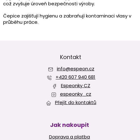
a
což zvyšuje úroveň bezpečnosti výroby.
c
í
Čepice zajišťují hygienu a zabraňují kontaminaci vlasy v
p
průběhu práce.
r
v
k
Z
y
v
á
ý
p
Kontakt
p
a
i
info
@
espeon.cz
t
s
í
+420 607 940 681
u
Espeonky CZ
espeonky_cz
Přejít do kontaktů
Jak nakoupit
Doprava a platba