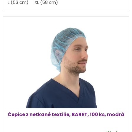
L (53 cm)
XL (58 cm)
5
hvězdiček.
Čepice z netkané textilie, BARET, 100 ks, modrá