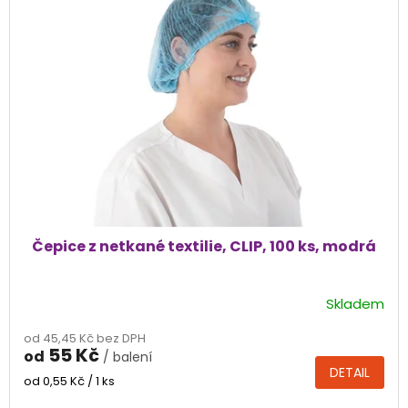
i
s
p
r
o
d
u
k
t
ů
Čepice z netkané textilie, CLIP, 100 ks, modrá
Skladem
Průměrné
hodnocení
od 45,45 Kč bez DPH
produktu
55 Kč
od
/ balení
je
DETAIL
5,0
Měrná
od 0,55 Kč / 1 ks
cena:
z