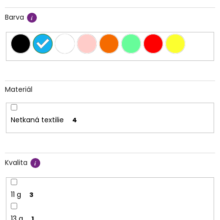
Barva
Materiál
Netkaná textilie
4
Kvalita
11 g
3
13 g
1