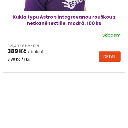
Kukla typu Astro s integrovanou rouškou z
netkané textilie, modrá, 100 ks
Skladem
Průměrné
hodnocení
321,49 Kč bez DPH
produktu
389 Kč
/ balení
je
DETAIL
5,0
Měrná
3,89 Kč / 1 ks
cena:
z
5
hvězdiček.