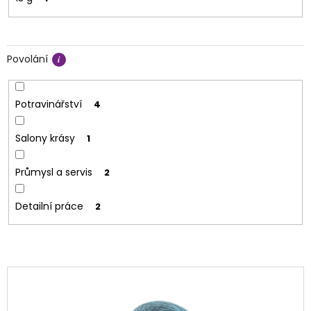
Povolání
Potravinářství
4
Salony krásy
1
Průmysl a servis
2
Detailní práce
2
V
ý
p