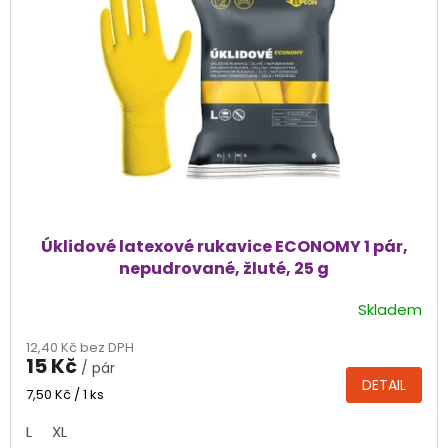
s
p
r
o
d
u
k
t
ů
Úklidové latexové rukavice ECONOMY 1 pár,
nepudrované, žluté, 25 g
Skladem
Průměrné
hodnocení
12,40 Kč bez DPH
produktu
15 Kč
/ pár
je
DETAIL
4,9
Měrná
7,50 Kč / 1 ks
cena:
z
L
XL
5