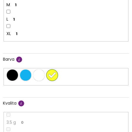
M
1
L
1
XL
1
Barva
Kvalita
3.5 g
0