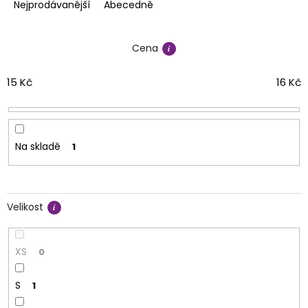
e
Nejprodávanější
Abecedně
n
í
Cena
p
r
o
15
Kč
16
Kč
d
u
k
t
Na skladě
1
ů
Velikost
XS
0
S
1