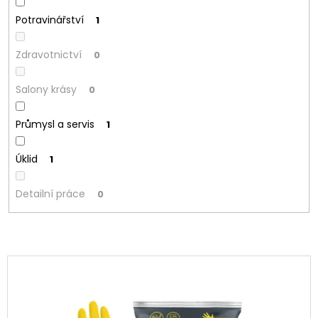
Potravinářství
1
Zdravotnictví
0
Salony krásy
0
Průmysl a servis
1
Úklid
1
Detailní práce
0
V
ý
p
i