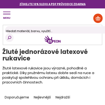
Přejít
ZÍSKEJTE 10% SLEVU A PDF PRŮVODCE
ZDARMA
na
obsah
NÁK
KOŠ
Žluté jednorázové latexové
rukavice
Žluté latexové rukavice jsou výrazné, pohodlné a
praktické. Díky pružnému latexu dobře sedí na ruce a
poskytují spolehlivou ochranu při úklidu, domácích i
pracovních činnostech.
Ř
a
Doporučujeme
Nejlevnější
Nejdražší
z