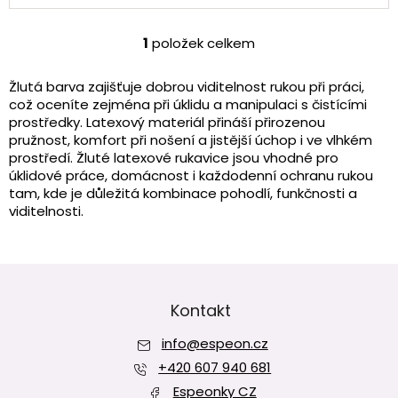
hvězdiček.
1
položek celkem
O
v
l
Žlutá barva zajišťuje dobrou viditelnost rukou při práci,
á
což oceníte zejména při úklidu a manipulaci s čistícími
d
prostředky. Latexový materiál přináší přirozenou
a
pružnost, komfort při nošení a jistější úchop i ve vlhkém
c
prostředí.
Žluté latexové rukavice jsou vhodné pro
í
úklidové práce, domácnost i každodenní ochranu rukou
p
tam, kde je důležitá kombinace pohodlí, funkčnosti a
r
viditelnosti.
v
k
y
v
Z
ý
á
p
p
Kontakt
i
a
s
info
@
espeon.cz
t
u
í
+420 607 940 681
Espeonky CZ