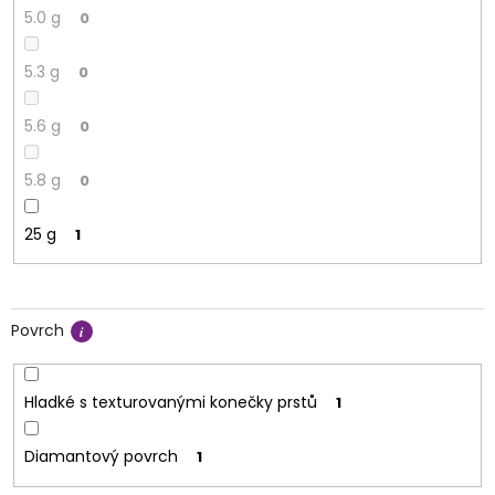
5.0 g
0
5.3 g
0
5.6 g
0
5.8 g
0
25 g
1
Povrch
Hladké s texturovanými konečky prstů
1
Diamantový povrch
1