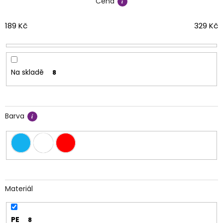
Cena
p
r
o
189
Kč
329
Kč
d
u
k
t
Na skladě
8
ů
Barva
Materiál
PE
8