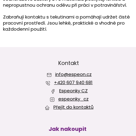
á
nepropustnou ochranu oděvu při práci v potravinářství.
d
a
Zabraňují kontaktu s tekutinami a pomáhají udržet čisté
c
pracovní prostředí. Jsou lehké, praktické a vhodné pro
í
každodenní použití.
p
r
v
Z
k
y
á
v
p
Kontakt
ý
a
p
info
@
espeon.cz
t
i
í
+420 607 940 681
s
u
Espeonky CZ
espeonky_cz
Přejít do kontaktů
Jak nakoupit