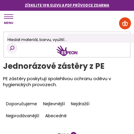
Přejít
ZÍSKEJTE 10% SLEVU A PDF PRŮVODCE
ZDARMA
na
obsah
NÁK
KOŠ
Jednorázové zástěry z PE
PE zástěry poskytují spolehlivou ochranu oděvu v
hygienických provozech.
Ř
a
Doporučujeme
Nejlevnější
Nejdražší
z
e
Nejprodávanější
Abecedně
n
í