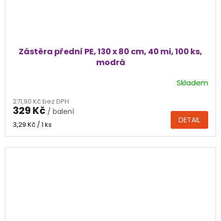
Zástěra přední PE, 130 x 80 cm, 40 mi, 100 ks,
modrá
Skladem
271,90 Kč bez DPH
329 Kč
/ balení
DETAIL
Měrná
3,29 Kč / 1 ks
cena: