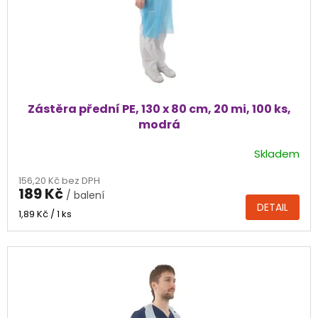
Zástěra přední PE, 130 x 80 cm, 20 mi, 100 ks,
modrá
Skladem
156,20 Kč bez DPH
189 Kč
/ balení
DETAIL
Měrná
1,89 Kč / 1 ks
cena: