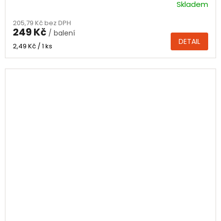
Skladem
205,79 Kč bez DPH
249 Kč
/ balení
DETAIL
Měrná
2,49 Kč / 1 ks
cena: