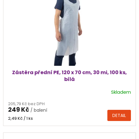
Zástěra přední PE, 120 x 70 cm, 30 mi, 100 ks,
bílá
Skladem
205,79 Kč bez DPH
249 Kč
/ balení
DETAIL
Měrná
2,49 Kč / 1 ks
cena: