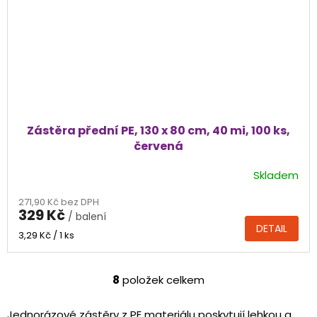
Zástěra přední PE, 130 x 80 cm, 40 mi, 100 ks,
červená
Skladem
Průměrné
hodnocení
271,90 Kč bez DPH
produktu
329 Kč
/ balení
je
DETAIL
5,0
Měrná
3,29 Kč / 1 ks
cena:
z
5
hvězdiček.
8
položek celkem
O
v
l
Jednorázové zástěry z PE materiálu poskytují lehkou a