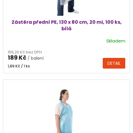
ů
Zástěra přední PE, 130 x 80 cm, 20 mi, 100 ks,
bílá
Skladem
Průměrné
hodnocení
156,20 Kč bez DPH
produktu
189 Kč
/ balení
je
DETAIL
5,0
Měrná
1,89 Kč / 1 ks
cena:
z
5
hvězdiček.