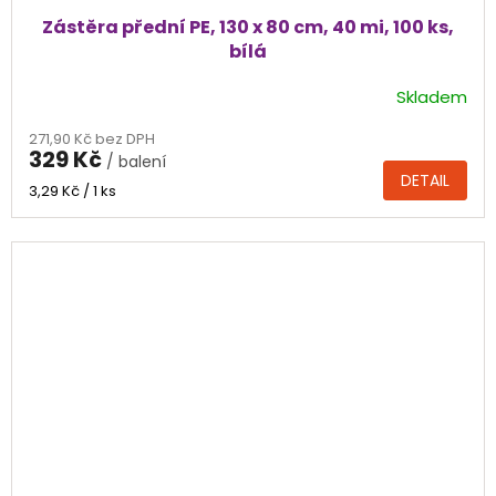
Zástěra přední PE, 130 x 80 cm, 40 mi, 100 ks,
bílá
Skladem
271,90 Kč bez DPH
329 Kč
/ balení
DETAIL
Měrná
3,29 Kč / 1 ks
cena: