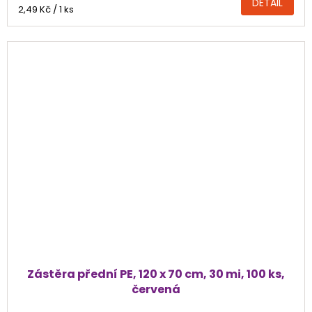
DETAIL
Měrná
2,49 Kč / 1 ks
cena:
Zástěra přední PE, 120 x 70 cm, 30 mi, 100 ks,
červená