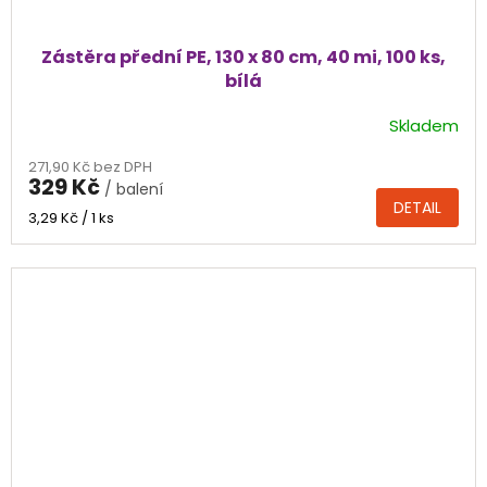
Zástěra přední PE, 130 x 80 cm, 40 mi, 100 ks,
bílá
Skladem
271,90 Kč bez DPH
329 Kč
/ balení
DETAIL
Měrná
3,29 Kč / 1 ks
cena: