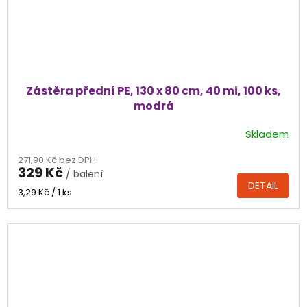
Zástěra přední PE, 130 x 80 cm, 40 mi, 100 ks,
modrá
Skladem
271,90 Kč bez DPH
329 Kč
/ balení
DETAIL
Měrná
3,29 Kč / 1 ks
cena: