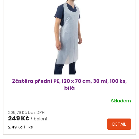
Zástěra přední PE, 120 x 70 cm, 30 mi, 100 ks,
bílá
Skladem
205,79 Kč bez DPH
249 Kč
/ balení
DETAIL
Měrná
2,49 Kč / 1 ks
cena: