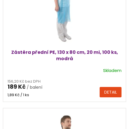
Zástěra přední PE, 130 x 80 cm, 20 mi, 100 ks,
modrá
Skladem
156,20 Kč bez DPH
189 Kč
/ balení
DETAIL
Měrná
1,89 Kč / 1 ks
cena: