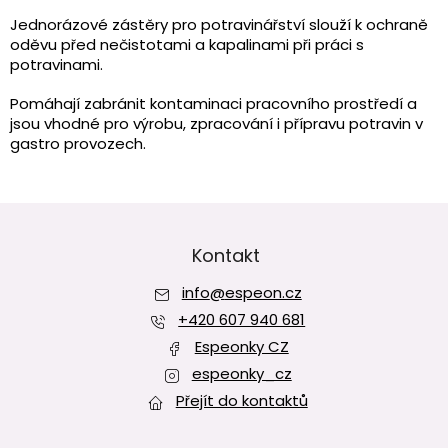
v
l
Jednorázové zástěry pro potravinářství slouží k ochraně
á
oděvu před nečistotami a kapalinami při práci s
d
potravinami.
a
c
Pomáhají zabránit kontaminaci pracovního prostředí a
í
jsou vhodné pro výrobu, zpracování i přípravu potravin v
p
gastro provozech.
r
v
k
Z
y
v
á
ý
p
Kontakt
p
a
i
info
@
espeon.cz
t
s
í
+420 607 940 681
u
Espeonky CZ
espeonky_cz
Přejít do kontaktů