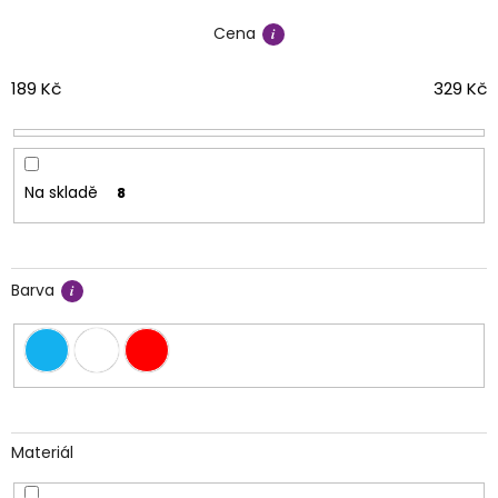
í
Cena
p
r
o
189
Kč
329
Kč
d
u
k
t
Na skladě
8
ů
Barva
Materiál