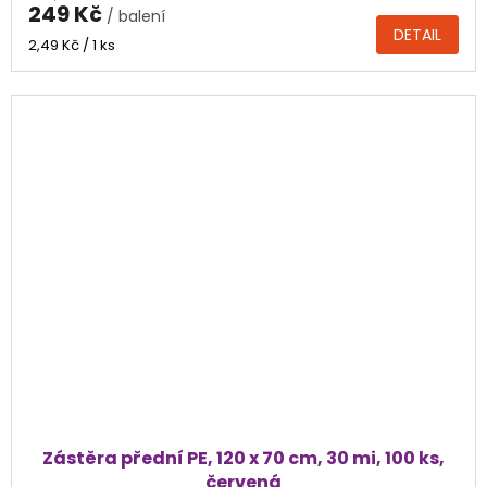
249 Kč
/ balení
DETAIL
Měrná
2,49 Kč / 1 ks
cena:
Zástěra přední PE, 120 x 70 cm, 30 mi, 100 ks,
červená