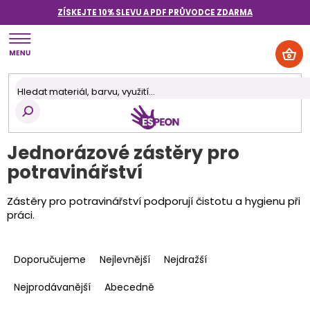
Přejít
ZÍSKEJTE 10% SLEVU A PDF PRŮVODCE
ZDARMA
na
obsah
NÁK
KOŠ
Jednorázové zástěry pro
potravinářství
Zástěry pro potravinářství podporují čistotu a hygienu při
práci.
Ř
a
Doporučujeme
Nejlevnější
Nejdražší
z
e
Nejprodávanější
Abecedně
n