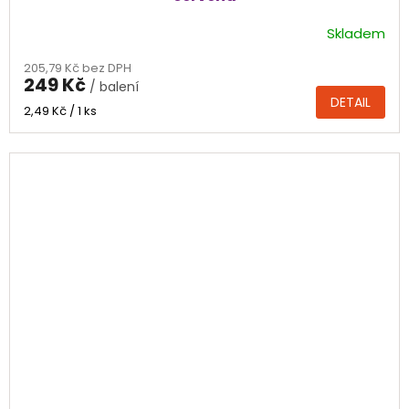
Skladem
205,79 Kč bez DPH
249 Kč
/ balení
DETAIL
Měrná
2,49 Kč / 1 ks
cena: