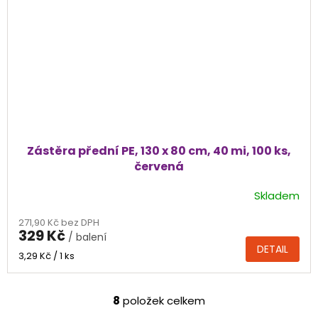
Zástěra přední PE, 130 x 80 cm, 40 mi, 100 ks,
červená
Skladem
Průměrné
hodnocení
271,90 Kč bez DPH
produktu
329 Kč
/ balení
je
DETAIL
5,0
Měrná
3,29 Kč / 1 ks
cena:
z
5
hvězdiček.
8
položek celkem
O