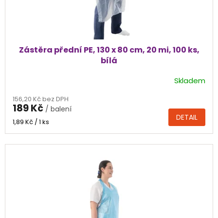
t
ů
Zástěra přední PE, 130 x 80 cm, 20 mi, 100 ks,
bílá
Skladem
Průměrné
hodnocení
156,20 Kč bez DPH
produktu
189 Kč
/ balení
je
DETAIL
5,0
Měrná
1,89 Kč / 1 ks
cena:
z
5
hvězdiček.