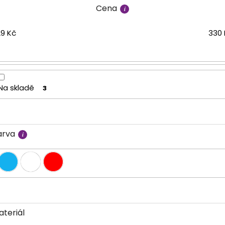
Cena
29
Kč
330
Na skladě
3
arva
ateriál