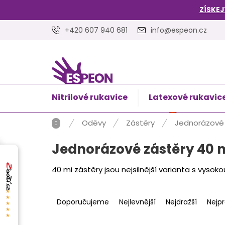
Přejít
ZÍSKEJ
na
obsah
+420 607 940 681
info@espeon.cz
Nitrilové rukavice
Latexové rukavic
NÁKUPNÍ
Prázdný 
KOŠÍK
Domů
Oděvy
Zástěry
Jednorázové 
Jednorázové zástěry 40 
40 mi zástěry jsou nejsilnější varianta s vysoko
Ř
★★★★★
a
Doporučujeme
Nejlevnější
Nejdražší
Nejp
z
e