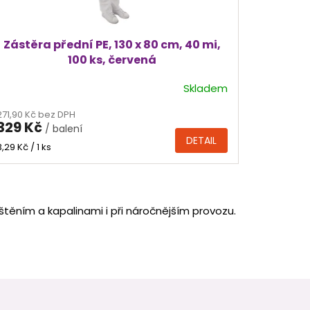
Zástěra přední PE, 130 x 80 cm, 40 mi,
100 ks, červená
Skladem
Průměrné
hodnocení
271,90 Kč bez DPH
produktu
329 Kč
/ balení
je
DETAIL
5,0
Měrná
3,29 Kč / 1 ks
cena:
z
5
hvězdiček.
štěním a kapalinami i při náročnějším provozu.