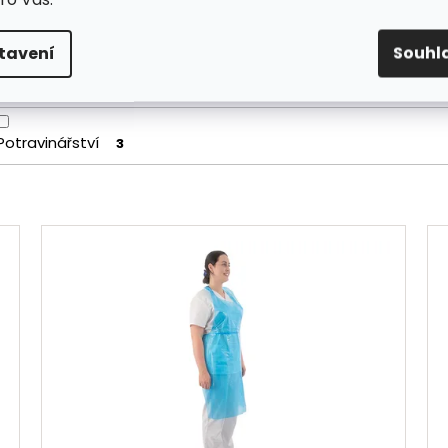
tavení
Souhl
ovolání
Potravinářství
3