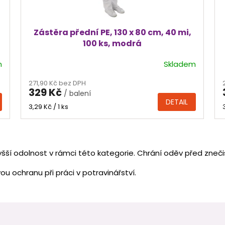
Zástěra přední PE, 130 x 80 cm, 40 mi,
100 ks, modrá
m
Skladem
271,90 Kč bez DPH
329 Kč
/ balení
DETAIL
Měrná
3,29 Kč / 1 ks
cena:
O
v
yšší odolnost v rámci této kategorie. Chrání oděv před zneči
l
á
ou ochranu při práci v potravinářství.
d
a
c
í
p
r