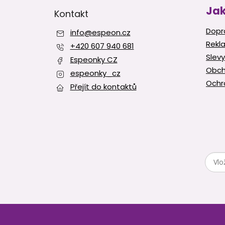
p
Jak
Kontakt
a
t
Dopr
info
@
espeon.cz
í
Rekl
+420 607 940 681
Slevy
Espeonky CZ
Obch
espeonky_cz
Ochr
Přejít do kontaktů