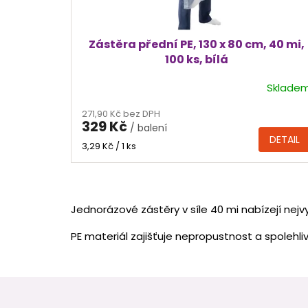
t
ů
Zástěra přední PE, 130 x 80 cm, 40 mi,
100 ks, bílá
Sklade
271,90 Kč bez DPH
329 Kč
/ balení
DETAIL
Měrná
3,29 Kč / 1 ks
cena:
Jednorázové zástěry v síle 40 mi nabízejí nejv
PE materiál zajišťuje nepropustnost a spolehliv
Z
á