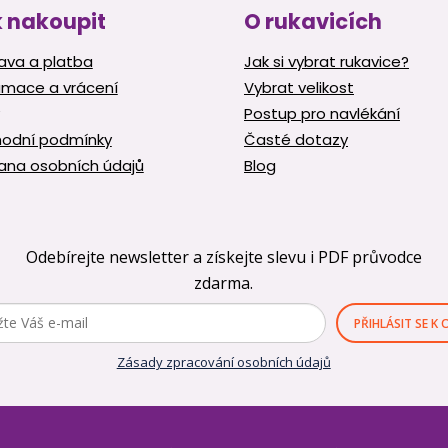
v
 nakoupit
O rukavicích
k
y
ava a platba
Jak si vybrat rukavice?
v
amace a vrácení
Vybrat velikost
ý
p
Postup pro navlékání
i
odní podmínky
Časté dotazy
s
ana osobních údajů
Blog
u
Odebírejte newsletter a získejte slevu i PDF průvodce
zdarma.
PŘIHLÁSIT SE K
Zásady zpracování osobních údajů