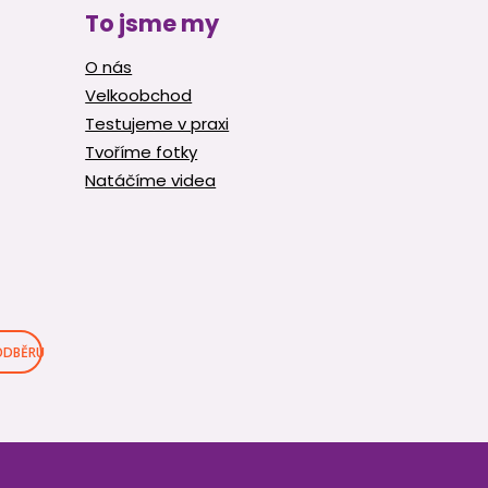
To jsme my
O nás
Velkoobchod
Testujeme v praxi
Tvoříme fotky
Natáčíme videa
 ODBĚRU