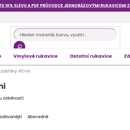
TE 10% SLEVU A PDF PRŮVODCE
JEDNORÁZOVÝMI RUKAVICEMI
e
Vinylové rukavice
Ostatní rukavice
Zá
košík
zástěry 40 mi
mi
u odolností.
rodávanější
Abecedně