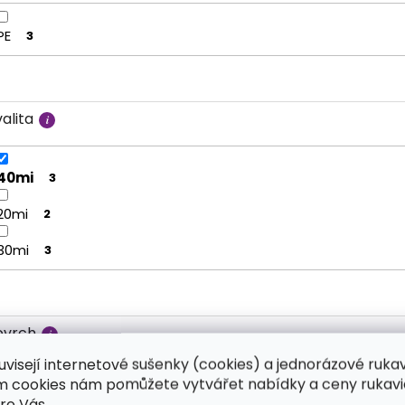
PE
3
alita
40mi
3
20mi
2
30mi
3
ovrch
uvisejí internetové sušenky (cookies) a jednorázové ruka
ím cookies nám pomůžete vytvářet nabídky a ceny rukavi
Hladké bez textury
3
ro Vás.