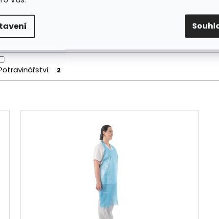
tavení
Souhl
ovolání
Potravinářství
2