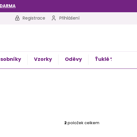
ZDARMA
Registrace
Přihlášení
sobníky
Vzorky
Oděvy
Ťuklé %
Kon
2
položek celkem