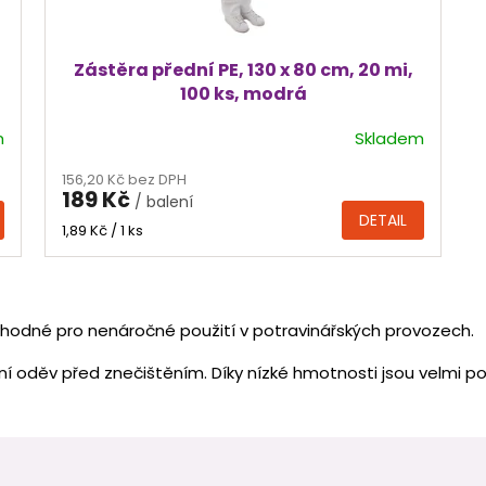
Zástěra přední PE, 130 x 80 cm, 20 mi,
100 ks, modrá
m
Skladem
156,20 Kč bez DPH
189 Kč
/ balení
DETAIL
Měrná
1,89 Kč / 1 ks
cena:
O
v
 vhodné pro nenáročné použití v potravinářských provozech.
l
á
ní oděv před znečištěním. Díky nízké hmotnosti jsou velmi po
d
a
c
í
p
r