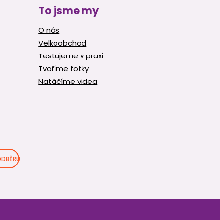
To jsme my
O nás
Velkoobchod
Testujeme v praxi
Tvoříme fotky
Natáčíme videa
 ODBĚRU