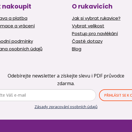
v
 nakoupit
O rukavicích
k
y
ava a platba
Jak si vybrat rukavice?
v
amace a vrácení
Vybrat velikost
ý
p
Postup pro navlékání
i
odní podmínky
Časté dotazy
s
ana osobních údajů
Blog
u
Odebírejte newsletter a získejte slevu i PDF průvodce
zdarma.
PŘIHLÁSIT SE K
Zásady zpracování osobních údajů