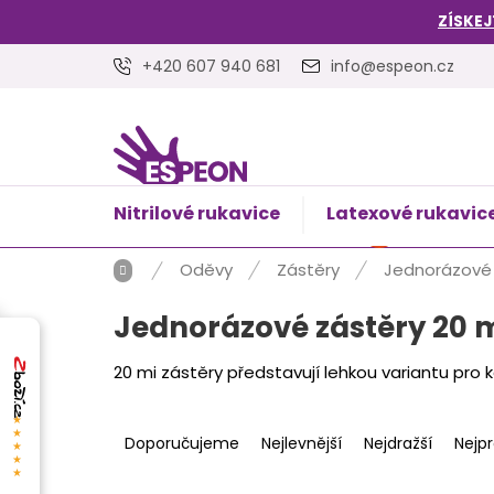
Přejít
ZÍSKEJ
na
obsah
+420 607 940 681
info@espeon.cz
Nitrilové rukavice
Latexové rukavic
NÁKUPNÍ
Prázdný 
KOŠÍK
Domů
Oděvy
Zástěry
Jednorázové 
Jednorázové zástěry 20 
20 mi zástěry představují lehkou variantu pro 
Ř
★★★★★
a
Doporučujeme
Nejlevnější
Nejdražší
Nejp
z
e