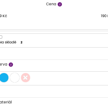
Cena
9
Kč
190
Na skladě
2
arva
ateriál