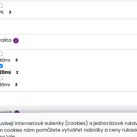
PE
2
alita
40mi
3
20mi
2
30mi
3
ovrch
uvisejí internetové sušenky (cookies) a jednorázové ruka
ím cookies nám pomůžete vytvářet nabídky a ceny rukavi
Hladké bez textury
2
ro Vás.