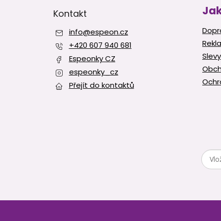
p
Jak
Kontakt
a
t
Dopr
info
@
espeon.cz
í
Rekl
+420 607 940 681
Slevy
Espeonky CZ
Obch
espeonky_cz
Ochr
Přejít do kontaktů