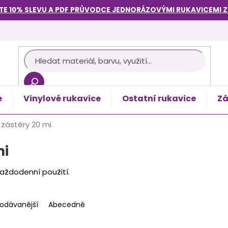
TE 10% SLEVU A PDF PRŮVODCE
JEDNORÁZOVÝMI RUKAVICEMI
e
Vinylové rukavice
Ostatní rukavice
Zá
košík
zástěry 20 mi
mi
každodenní použití.
rodávanější
Abecedně