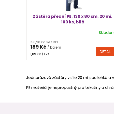
t
ů
Zástěra přední PE, 130 x 80 cm, 20 mi,
100 ks, bílá
Sklade
Průměrné
hodnocení
156,20 Kč bez DPH
produktu
189 Kč
/ balení
je
DETAIL
5,0
Měrná
1,89 Kč / 1 ks
cena:
z
5
hvězdiček.
Jednorázové zástěry v síle 20 mi jsou lehké a
PE materiál je nepropustný pro tekutiny a chrá
Z
á