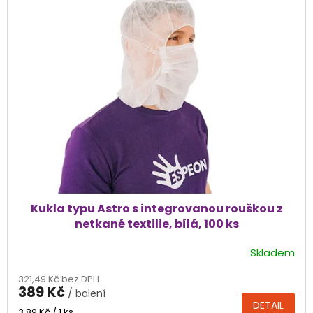
p
i
s
p
r
o
d
u
k
t
ů
Kukla typu Astro s integrovanou rouškou z
netkané textilie, bílá, 100 ks
Skladem
Průměrné
hodnocení
321,49 Kč bez DPH
produktu
389 Kč
/ balení
je
DETAIL
5,0
Měrná
3,89 Kč / 1 ks