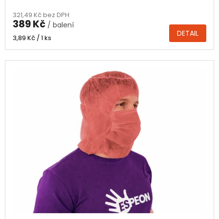
hodnocení
321,49 Kč bez DPH
produktu
389 Kč
/ balení
je
DETAIL
5,0
Měrná
3,89 Kč / 1 ks
cena:
z
5
hvězdiček.