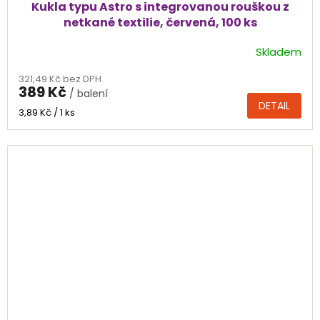
Kukla typu Astro s integrovanou rouškou z
netkané textilie, červená, 100 ks
Skladem
Průměrné
hodnocení
321,49 Kč bez DPH
produktu
389 Kč
/ balení
je
DETAIL
4,0
Měrná
3,89 Kč / 1 ks
cena:
z
5
hvězdiček.