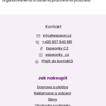
organizovanému a čistému pracovnímu prostředí.
p
r
v
Z
k
y
á
v
p
Kontakt
ý
a
p
info
@
espeon.cz
t
i
í
+420 607 940 681
s
u
Espeonky CZ
espeonky_cz
Přejít do kontaktů
Jak nakoupit
Doprava a platba
Reklamace a vrácení
Slevy
Obchodní podmínky