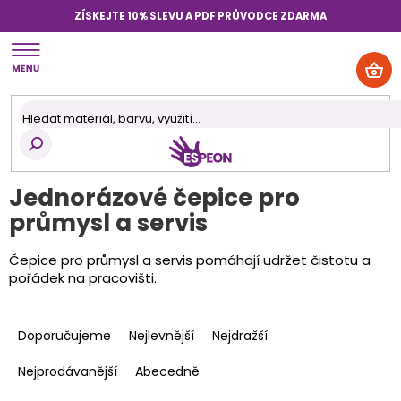
Přejít
ZÍSKEJTE 10% SLEVU A PDF PRŮVODCE
ZDARMA
na
obsah
NÁK
KOŠ
Jednorázové čepice pro
průmysl a servis
Čepice pro průmysl a servis pomáhají udržet čistotu a
pořádek na pracovišti.
Ř
a
Doporučujeme
Nejlevnější
Nejdražší
z
e
Nejprodávanější
Abecedně
n