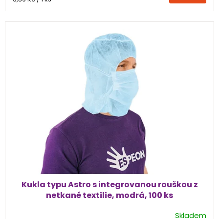
cena:
z
5
hvězdiček.
Kukla typu Astro s integrovanou rouškou z
netkané textilie, modrá, 100 ks
Skladem
Průměrné