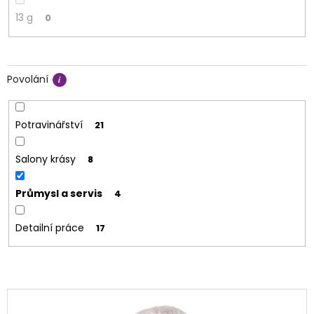
13 g
0
Povolání
Potravinářství
21
Salony krásy
8
Průmysl a servis
4
Detailní práce
17
V
ý