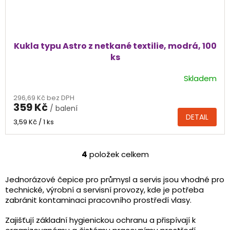
Kukla typu Astro z netkané textilie, modrá, 100
ks
Skladem
Průměrné
hodnocení
296,69 Kč bez DPH
produktu
359 Kč
/ balení
je
DETAIL
5,0
Měrná
3,59 Kč / 1 ks
cena:
z
5
hvězdiček.
4
položek celkem
O
v
l
Jednorázové čepice pro průmysl a servis jsou vhodné pro
á
technické, výrobní a servisní provozy, kde je potřeba
d
zabránit kontaminaci pracovního prostředí vlasy.
a
c
Zajišťují základní hygienickou ochranu a přispívají k
í