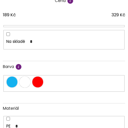
Cena
p
r
o
189
Kč
329
Kč
d
u
k
t
Na skladě
8
ů
Barva
Materiál
PE
8