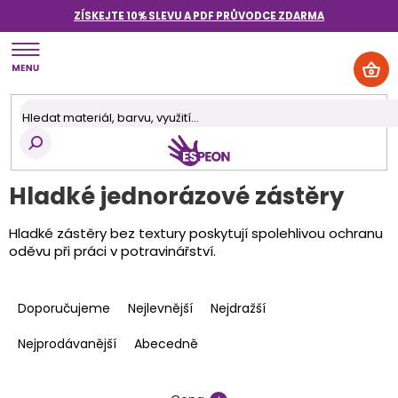
Přejít
ZÍSKEJTE 10% SLEVU A PDF PRŮVODCE
ZDARMA
na
obsah
NÁK
KOŠ
Hladké jednorázové zástěry
Hladké zástěry bez textury poskytují spolehlivou ochranu
oděvu při práci v potravinářství.
Ř
a
Doporučujeme
Nejlevnější
Nejdražší
z
e
Nejprodávanější
Abecedně
n
í