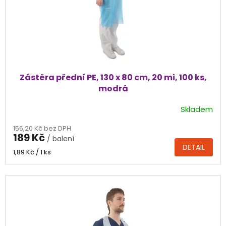
Zástěra přední PE, 130 x 80 cm, 20 mi, 100 ks,
modrá
Skladem
156,20 Kč bez DPH
189 Kč
/ balení
DETAIL
Měrná
1,89 Kč / 1 ks
cena: