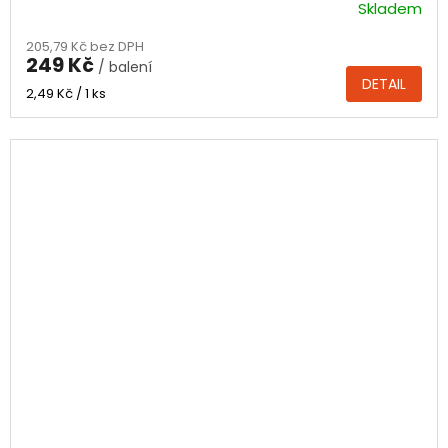
Skladem
205,79 Kč bez DPH
249 Kč
/ balení
DETAIL
Měrná
2,49 Kč / 1 ks
cena: