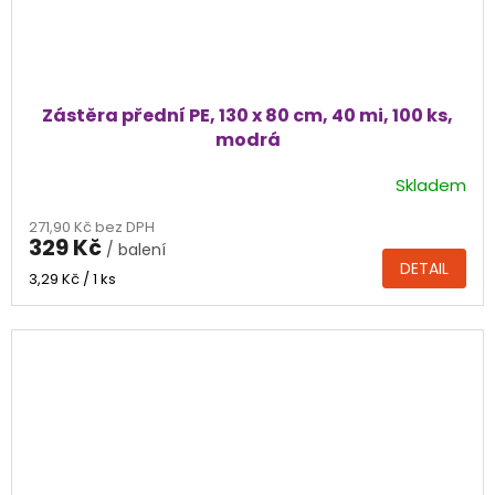
Zástěra přední PE, 130 x 80 cm, 40 mi, 100 ks,
modrá
Skladem
271,90 Kč bez DPH
329 Kč
/ balení
DETAIL
Měrná
3,29 Kč / 1 ks
cena: