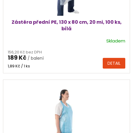
ů
Zástěra přední PE, 130 x 80 cm, 20 mi, 100 ks,
bílá
Skladem
Průměrné
hodnocení
156,20 Kč bez DPH
produktu
189 Kč
/ balení
je
DETAIL
5,0
Měrná
1,89 Kč / 1 ks
cena:
z
5
hvězdiček.