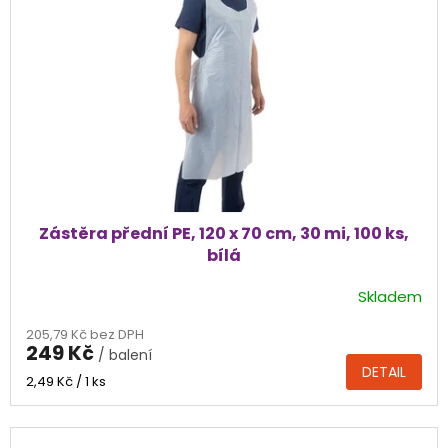
Zástěra přední PE, 120 x 70 cm, 30 mi, 100 ks,
bílá
Skladem
205,79 Kč bez DPH
249 Kč
/ balení
DETAIL
Měrná
2,49 Kč / 1 ks
cena: