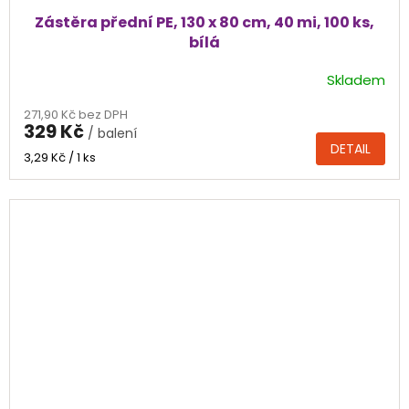
Zástěra přední PE, 130 x 80 cm, 40 mi, 100 ks,
bílá
Skladem
271,90 Kč bez DPH
329 Kč
/ balení
DETAIL
Měrná
3,29 Kč / 1 ks
cena: