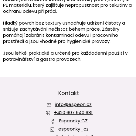
á
PE materiálu, který zajišťuje nepropustnost pro tekutiny a
d
ochranu oděvu při práci.
a
c
Hladký povrch bez textury usnadňuje udržení čistoty a
í
snižuje zachytávání nečistot během práce. Zástěry
p
pomáhají zabránit kontaminaci oděvu i pracovního
r
prostředí a jsou vhodné pro hygienické provozy.
v
k
Jsou lehké, praktické a určené pro každodenní použití v
y
potravinářství a gastro provozech.
v
ý
p
i
Z
s
á
u
p
Kontakt
a
info
@
espeon.cz
t
í
+420 607 940 681
Espeonky CZ
espeonky_cz