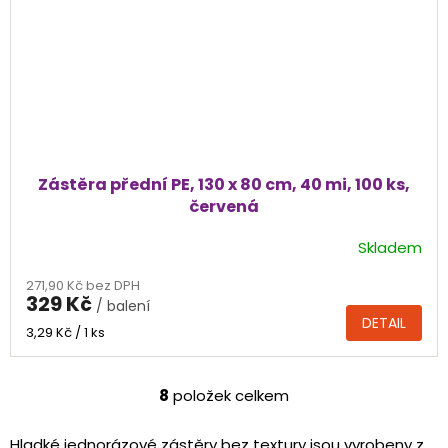
Zástěra přední PE, 130 x 80 cm, 40 mi, 100 ks,
červená
Skladem
Průměrné
hodnocení
271,90 Kč bez DPH
produktu
329 Kč
/ balení
je
DETAIL
5,0
Měrná
3,29 Kč / 1 ks
cena:
z
5
hvězdiček.
8
položek celkem
O
v
l
Hladké jednorázové zástěry bez textury jsou vyrobeny z