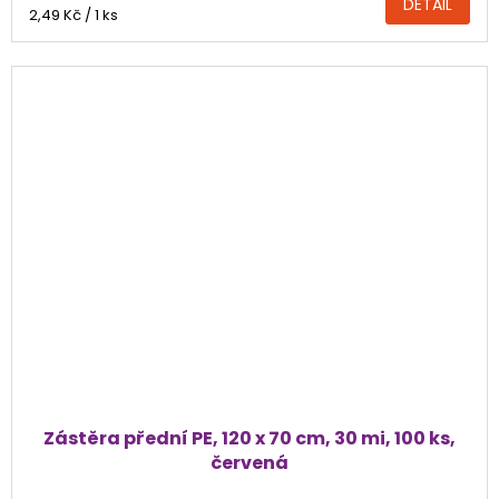
DETAIL
Měrná
2,49 Kč / 1 ks
cena:
Zástěra přední PE, 120 x 70 cm, 30 mi, 100 ks,
červená