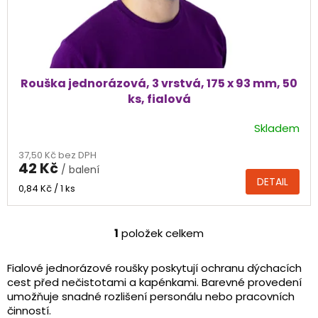
k
t
ů
Rouška jednorázová, 3 vrstvá, 175 x 93 mm, 50
ks, fialová
Skladem
Průměrné
hodnocení
37,50 Kč bez DPH
produktu
42 Kč
/ balení
je
DETAIL
5,0
Měrná
0,84 Kč / 1 ks
cena:
z
5
hvězdiček.
1
položek celkem
O
v
l
Fialové jednorázové roušky poskytují ochranu dýchacích
á
cest před nečistotami a kapénkami. Barevné provedení
d
umožňuje snadné rozlišení personálu nebo pracovních
a
činností.