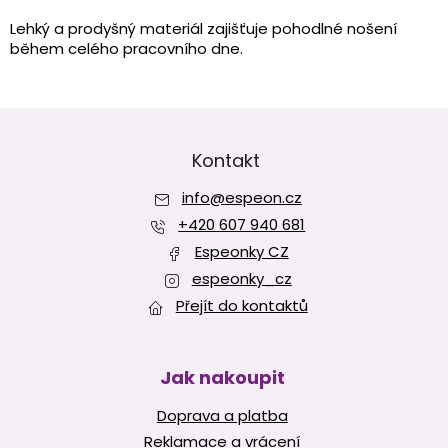
c
í
Lehký a prodyšný materiál zajišťuje pohodlné nošení
p
během celého pracovního dne.
r
v
k
Z
y
v
á
ý
p
Kontakt
p
a
i
info
@
espeon.cz
t
s
í
+420 607 940 681
u
Espeonky CZ
espeonky_cz
Přejít do kontaktů
Jak nakoupit
Doprava a platba
Reklamace a vrácení