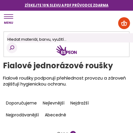
Přejít
ZÍSKEJTE 10% SLEVU A PDF PRŮVODCE
ZDARMA
na
obsah
NÁK
KOŠ
Fialové jednorázové roušky
Fialové roušky podporují přehlednost provozu a zároveň
zajišťují hygienickou ochranu.
Ř
a
Doporučujeme
Nejlevnější
Nejdražší
z
e
Nejprodávanější
Abecedně
n
í