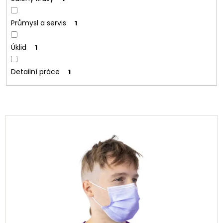
Průmysl a servis
1
Úklid
1
Detailní práce
1
V
ý
p
i
s
p
r
o
d
u