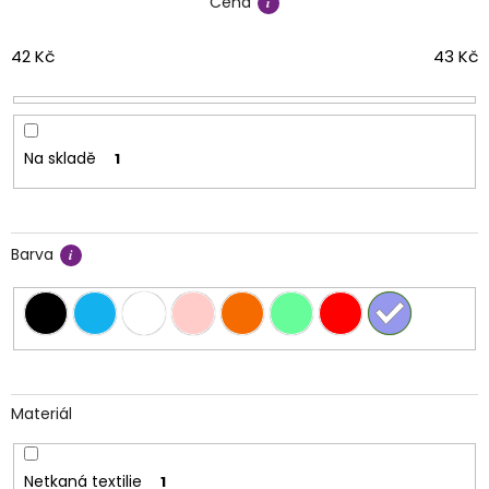
Cena
p
r
o
42
Kč
43
Kč
d
u
k
t
Na skladě
1
ů
Barva
Materiál
Netkaná textilie
1