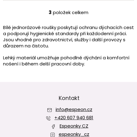
5
hvězdiček.
3
položek celkem
O
v
l
Bílé jednorázové roušky poskytují ochranu dýchacích cest
á
a podporují hygienické standardy při každodenní práci.
d
Jsou vhodné pro zdravotnictví, služby i další provozy s
a
důrazem na čistotu.
c
í
Lehký materiál umožňuje pohodlné dýchání a komfortní
p
nošení i během delší pracovní doby.
r
v
k
Z
y
v
á
ý
p
Kontakt
p
a
i
info
@
espeon.cz
t
s
í
+420 607 940 681
u
Espeonky CZ
espeonky_cz