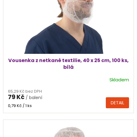
Vousenka z netkané textilie, 40 x 25 cm, 100 ks,
bílá
Skladem
Průměrné
hodnocení
65,29 Kč bez DPH
produktu
79 Kč
/ balení
je
DETAIL
5,0
Měrná
0,79 Kč / 1 ks
cena:
z
5
hvězdiček.