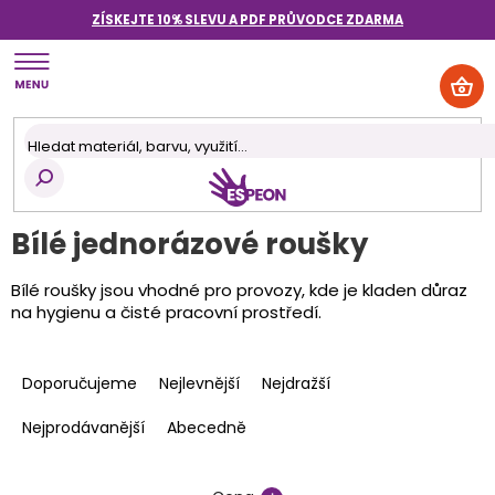
Přejít
ZÍSKEJTE 10% SLEVU A PDF PRŮVODCE
ZDARMA
na
obsah
NÁK
KOŠ
Bílé jednorázové roušky
Bílé roušky jsou vhodné pro provozy, kde je kladen důraz
na hygienu a čisté pracovní prostředí.
Ř
a
Doporučujeme
Nejlevnější
Nejdražší
z
e
Nejprodávanější
Abecedně
n
í