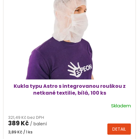
Kukla typu Astro s integrovanou rouškou z
netkané textilie, bílá, 100 ks
Skladem
Průměrné
hodnocení
321,49 Kč bez DPH
produktu
389 Kč
/ balení
je
DETAIL
5,0
Měrná
3,89 Kč / 1 ks
cena:
z