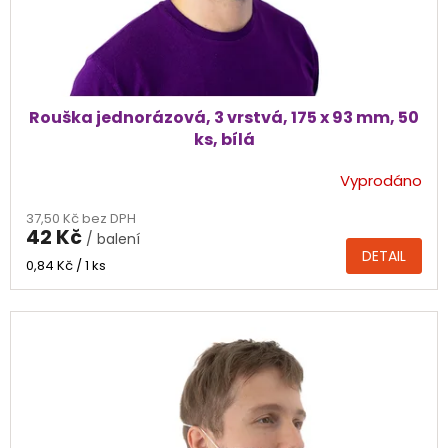
k
t
ů
Rouška jednorázová, 3 vrstvá, 175 x 93 mm, 50
ks, bílá
Vyprodáno
Průměrné
hodnocení
37,50 Kč bez DPH
produktu
42 Kč
/ balení
je
DETAIL
4,5
Měrná
0,84 Kč / 1 ks
cena:
z
5
hvězdiček.