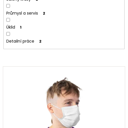
Průmysl a servis
2
Úklid
1
Detailní práce
2
V
ý
p
i
s
p
r
o
d
u