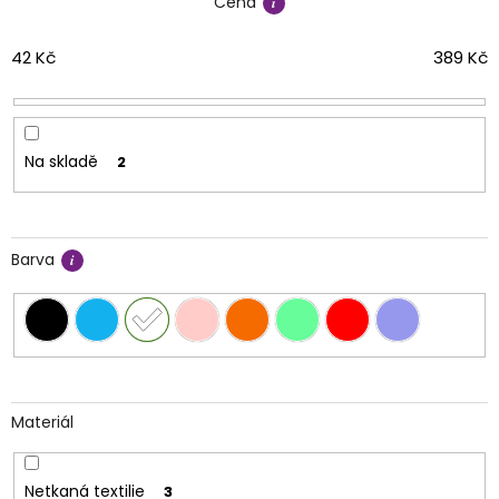
Cena
p
r
o
42
Kč
389
Kč
d
u
k
t
Na skladě
2
ů
Barva
Materiál
Netkaná textilie
3