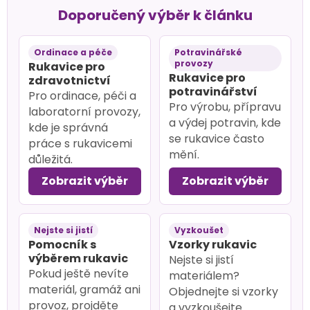
Doporučený výběr k článku
Ordinace a péče
Potravinářské
provozy
Rukavice pro
Rukavice pro
zdravotnictví
potravinářství
Pro ordinace, péči a
Pro výrobu, přípravu
laboratorní provozy,
a výdej potravin, kde
kde je správná
se rukavice často
práce s rukavicemi
mění.
důležitá.
Zobrazit výběr
Zobrazit výběr
Nejste si jistí
Vyzkoušet
Pomocník s
Vzorky rukavic
výběrem rukavic
Nejste si jistí
Pokud ještě nevíte
materiálem?
materiál, gramáž ani
Objednejte si vzorky
provoz, projděte
a vyzkoušejte