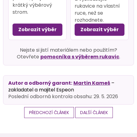
krátký výběrový
rukavice na vlastní
strom.
ruce, než se
rozhodnete.
Zobrazit výběr
Zobrazit výběr
Nejste si jistí materiálem nebo použitím?
Otevřete
pomocníka s výběrem rukavic
.
Autor a odborný garant:
Martin Kameš
–
zakladatel a majitel Espeon
Poslední odborná kontrola obsahu: 29. 5. 2026
PŘEDCHOZÍ ČLÁNEK
DALŠÍ ČLÁNEK
Z