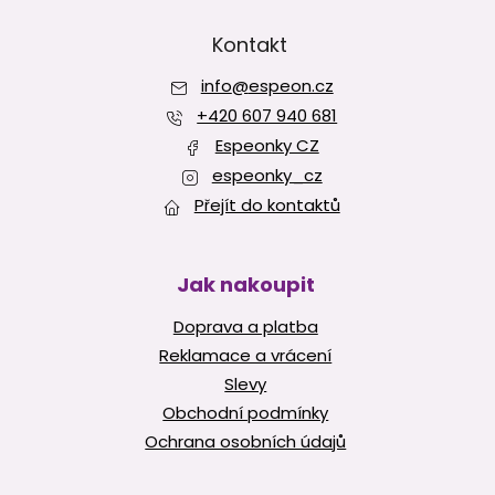
á
p
Kontakt
a
info
@
espeon.cz
t
í
+420 607 940 681
Espeonky CZ
espeonky_cz
Přejít do kontaktů
Jak nakoupit
Doprava a platba
Reklamace a vrácení
Slevy
Obchodní podmínky
Ochrana osobních údajů