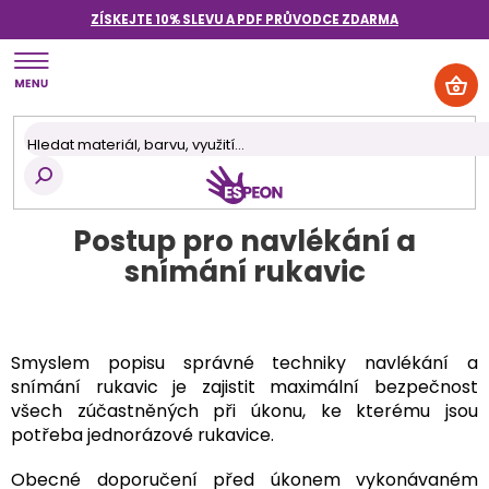
Přejít
ZÍSKEJTE 10% SLEVU A PDF PRŮVODCE
ZDARMA
na
obsah
NÁK
KOŠ
Postup pro navlékání a
snímání rukavic
Smyslem popisu správné techniky navlékání a
snímání rukavic je zajistit maximální bezpečnost
všech zúčastněných při úkonu, ke kterému jsou
potřeba jednorázové rukavice.
Obecné doporučení před úkonem vykonávaném