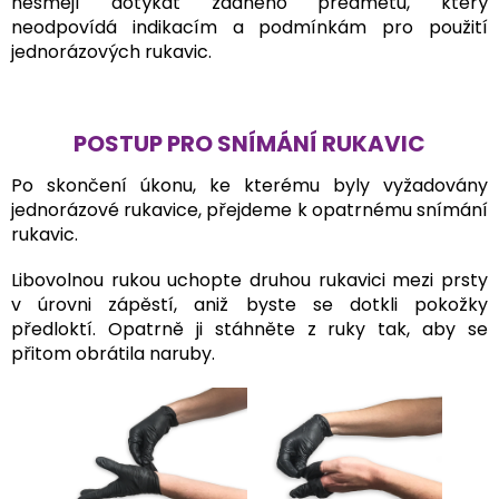
nesmějí dotýkat žádného předmětu, který
neodpovídá indikacím a podmínkám pro použití
jednorázových rukavic.
POSTUP PRO SNÍMÁNÍ RUKAVIC
Po skončení úkonu, ke kterému byly vyžadovány
jednorázové rukavice, přejdeme k opatrnému snímání
rukavic.
Libovolnou rukou uchopte druhou rukavici mezi prsty
v úrovni zápěstí, aniž byste se dotkli pokožky
předloktí. Opatrně ji stáhněte z ruky tak, aby se
přitom obrátila naruby.